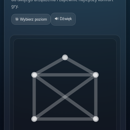
gry.
🔊 Dźwięk
🎯 Wybierz poziom