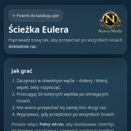
← Powrót do katalogu gier
Ścieżka Eulera
Poprowadź trasę tak, aby przejechać po wszystkich liniach
dokładnie raz
.
Jak grać
Zaczynasz w dowolnym węźle – dotknij / kliknij
węzeł, żeby rozpocząć.
Przeciągaj do kolejnych węzłów po istniejących
liniach.
Nie wolno przejechać tej samej linii drugi raz.
Wygrywasz, gdy przejdziesz po wszystkich liniach.
Porada: włącz
Pełny ekran
, aby dostosowac interfejs
do twojego urządzenia i zapewnić najlepszy komfort